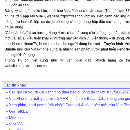
6GB tốc độ cao.
Đăng ký các gói cước trên, thuê bao VinaPhone chỉ cần soạn [Tên gói] gửi 88
online trên app My VNPT, website
https://freedoo.vnpt.vn
. Bên cạnh các ứng dụ
cũng hứa hẹn sẽ tiếp tục được bổ sung các nội dung hấp dẫn mới trong tương
người dùng.
“Cá nhân hóa” là xu hướng đang được các nhà cung cấp chú trọng nhằm đáp ứng
thời đại số. Đi đầu triển khai xu hướng này vào dịch vụ viễn thông – di động, V
như Home, HomeTV, Home combo cho người dùng Internet – Truyền hình. Với 
Bundle mới của VinaPhone cũng là những sản phẩm được phát triển riêng the
mỗi người sử dụng.
Thông tin chi tiết cũng như tư vấn, giải đáp, khách hàng có th
website
https://vnpt.com.vn
.
Các tin khác
» Các gói cước ưu đãi dành cho thuê bao di động trả trước từ 15/06/202
» VinaPhone ra mắt gói cước SMART miễn phí thoại, Data khủng cho giải
» Xem phim, chơi game “bất chấp” Data với 4 gói cước mới của VinaPh
» Gói TalkEZ
» MyZone
» Vina365