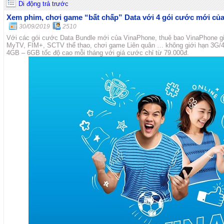
Di động trả trước
Xem phim, chơi game “bất chấp” Data với 4 gói cước mới củ
30/09/2019
2510
Với các gói cước Data Bundle mới của VinaPhone, thuê bao VinaPhone gi
MyTV, FIM+, SCTV thể thao, chơi game Liên quân … không giới hạn 3G/
4GB – 6GB tốc độ cao mỗi tháng với giá cước chỉ từ 79.000đ.