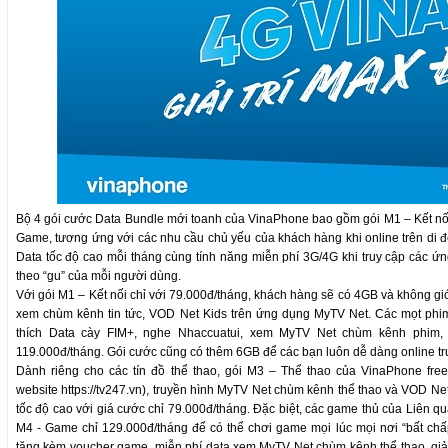
Bộ 4 gói cước Data Bundle mới toanh của VinaPhone bao gồm gói M1 – Kết nối, 
Game, tương ứng với các nhu cầu chủ yếu của khách hàng khi online trên di đ
Data tốc độ cao mỗi tháng cùng tính năng miễn phí 3G/4G khi truy cập các ứ
theo “gu” của mỗi người dùng.
Với gói M1 – Kết nối chỉ với 79.000đ/tháng, khách hàng sẽ có 4GB và không g
xem chùm kênh tin tức, VOD Net Kids trên ứng dụng MyTV Net. Các mọt phi
thích Data cày FIM+, nghe Nhaccuatui, xem MyTV Net chùm kênh phim, giả
119.000đ/tháng. Gói cước cũng có thêm 6GB để các bạn luôn dễ dàng online tru
Dành riêng cho các tín đồ thể thao, gói M3 – Thể thao của VinaPhone fr
website
https://tv247.vn
), truyền hình MyTV Net chùm kênh thể thao và VOD Net
tốc độ cao với giá cước chỉ 79.000đ/tháng. Đặc biệt, các game thủ của Liên q
M4 - Game chỉ 129.000đ/tháng để có thể chơi game mọi lúc mọi nơi “bất ch
tặng kèm voucher game, miễn phí data xem MyTV Net chùm kênh thể thao, giải 