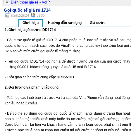
Điện thoại giá rẻ - VoIP
Gọi quốc tế giá rẻ 1714
03/01/2014
5905
Giới thiệu
Hướng dẫn sử dụng
Giá cước
1. Giới thiệu gói cước IDD1714
- Gói cước quốc tế giá rẻ IDD1714 cho phép thuê bao trả trước và trả sau 
quốc tế tới danh sách các nước do VinaPhone cung cấp tùy theo từng loại gói c
82% so với mức cước gọi quốc tế thông thường.
- Tên gói cước IDD1714 (có nghĩa để được hưởng ưu đãi của gói cước, thay 
thường 00/001, khách hàng quay mã quốc tế mới là 1714.
- Thời gian chính thức cung cấp:
01/05/2011
2. Đối tượng và phạm vi áp dụng
- Toàn bộ các thuê bao trả trước và trả sau của VinaPhone vẫn đang hoạt động 
1chiều hoặc 2 chiều.
- Để có thể sử dụng gói cước gọi quốc tế khách hàng đang ở trạng thái hoạ
bao bị khóa một chiều (mất máy hoặc do nợ cước), mặc dù gói cước gọi quốc t
được bồi hoàn lại tiền và khách hàng vẫn thanh toán cước phát sinh trong t
Trường hợp thuê bao bị khóa hai chiều thì gói cước tự động bị hủy bỏ. Nếu