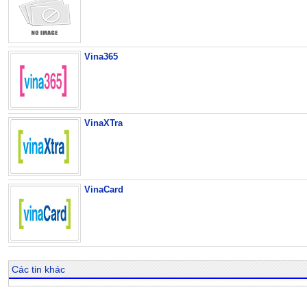
Vina365
VinaXTra
VinaCard
Các tin khác