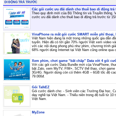
DI ĐỘNG TRẢ TRƯỚC
Các gói cước ưu đãi dành cho thuê bao di động trả 
Theo quy định mới của Bộ Thông tin và Truyền thông, V
cước ưu đãi dành cho thuê bao di động trả trước từ 15
VinaPhone ra mắt gói cước SMART miễn phí thoại, D
Việt Nam hiện đang là một trong những quốc gia dẫn đ
tuyến. Hiện đã có tới gần 70% người Việt xem video và
với các nội dung phong phú như phim, chương trình giải
68% người dùng Internet tại Việt Nam cũng online qua di
Xem phim, chơi game “bất chấp” Data với 4 gói c
Với các gói cước Data Bundle mới của VinaPhone, thu
bật Zalo, xem MyTV, FIM+, SCTV thể thao, chơi game 
3G/4G. Người dùng còn có thêm 4GB – 6GB tốc độ cao 
79.000đ.
Gói TalkEZ
Gói cước dành cho: - Sinh viên các Trường Đại học, C
dạy nghề tại Việt Nam. - Thiếu niên trong độ tuổi từ 10 
Việt Nam.
MyZone