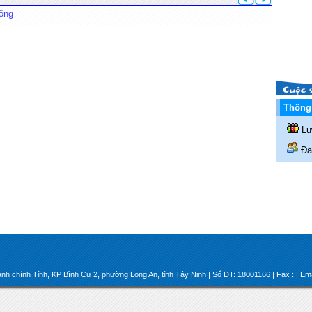
hông
Thống 
Lư
Đan
nh chính Tỉnh, KP Bình Cư 2, phường Long An, tỉnh Tây Ninh | Số ĐT: 18001166 | Fax : | Email