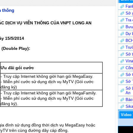
Fan
n thông
Sở g
Tra
ÁC DỊCH VỤ VIỄN THÔNG CỦA VNPT LONG AN
Bưu 
Dự b
ày 15/5/2014
BCH
Trư
(Double Play):
Sở t
Vin
Ưu đãi gói cước
Cổng
Sở 
- Truy cập Internet không giới hạn gói MegaEasy.
- Miễn phí cước sử dụng dịch vụ MyTV (Gói cước
Sở 
đăng ký)
Sở 
- Truy cập Internet không giới hạn gói MegaFamily.
An
- Miễn phí cước sử dụng dịch vụ MyTV (Gói cước
Báo
đăng ký).
Sik
Video
gia đình sử dụng đồng thời dịch vụ MegaEasy hoặc
MyTV trên cùng đường dây cáp đồng.