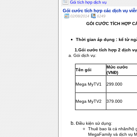
Gói tích hợp dịch vụ
Gói cước tích hợp các dịch vụ viễ
02/08/2014
6249
GÓI CƯỚC TÍCH HỢP C
Thời gian áp dụng : kể từ ng
1.Gói cước tích hợp 2 dịch vụ 
a. Gói dịch vụ:
Mức cước
Tên gói
(VNĐ)
Mega MyTV1
299.000
Mega MyTV2
379.000
Điều kiện sử dụng:
Thuê bao là cá nhân/hộ 
MegaFamily và dịch vụ 