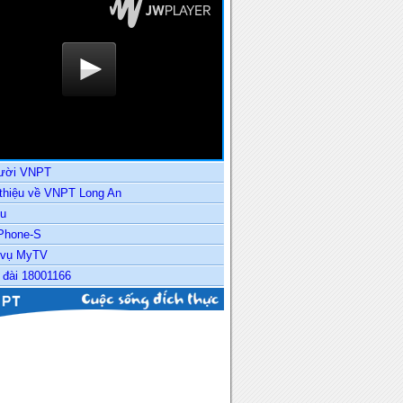
ười VNPT
 thiệu về VNPT Long An
u
Phone-S
 vụ MyTV
 đài 18001166