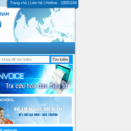
Trang chủ
|
Liên hệ
| Hotline : 18001166
ết website