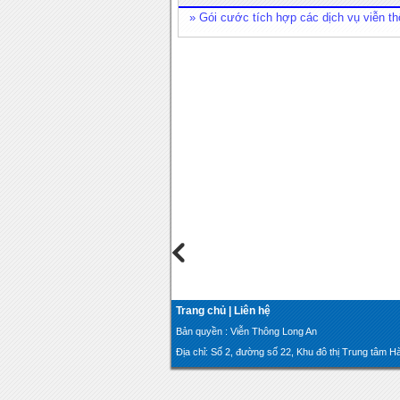
» Gói cước tích hợp các dịch vụ viễn t
Trang chủ
|
Liên hệ
Bản quyền : Viễn Thông Long An
Địa chỉ: Số 2, đường số 22, Khu đô thị Trung tâm Hà