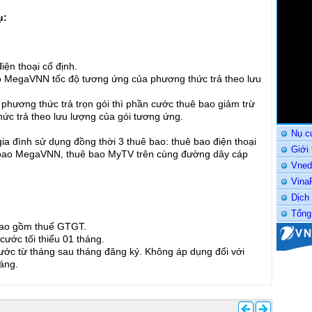
ụ:
iện thoại cố định.
 MegaVNN tốc độ tương ứng của phương thức trả theo lưu
hương thức trả trọn gói thì phần cước thuê bao giảm trừ
ức trả theo lưu lượng của gói tương ứng.
Nụ c
ia đình sử dụng đồng thời 3 thuê bao: thuê bao điện thoại
Giới
ê bao MegaVNN, thuê bao MyTV trên cùng đường dây cáp
Vned
Vina
Dịch
Tổng
bao gồm thuế GTGT.
cước tối thiểu 01 tháng.
 cước từ tháng sau tháng đăng ký. Không áp dụng đối với
áng.