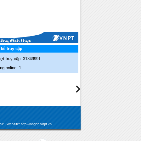
kê truy cập
ợt truy cập: 31349991
g online: 1
: | Website: http://longan.vnpt.vn