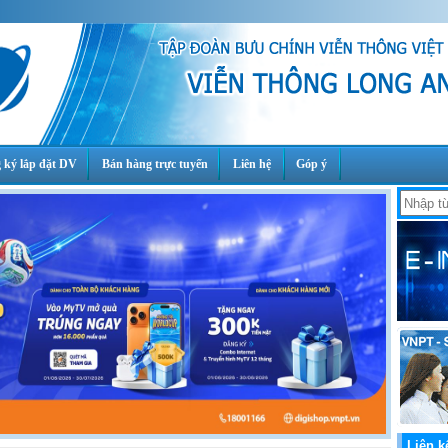
 ký lắp đặt DV
Bán hàng trực tuyến
Liên hệ
Góp ý
Liên k