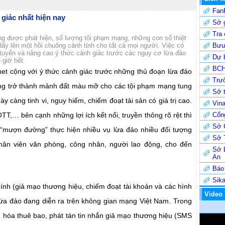
Fan
 giác nhất hiện nay
Sở g
Tra
g được phát hiện, số lượng tội phạm mạng, những con số thiệt
ấy lên một hồi chuông cảnh tỉnh cho tất cả mọi người. Việc có
Bưu 
 tuyến và nâng cao ý thức cảnh giác trước các nguy cơ lừa đảo
Dự b
 giờ hết.
BCH
net cộng với ý thức cảnh giác trước những thủ đoạn lừa đảo
Trư
ng trở thành mảnh đất màu mỡ cho các tội phạm mạng tung
Sở t
y càng tinh vi, nguy hiểm, chiếm đoạt tài sản có giá trị cao.
Vin
T,… bên cạnh những lợi ích kết nối, truyền thông rõ rệt thì
Cổng
Sở 
 “mượn đường” thực hiện nhiều vụ lừa đảo nhiều đối tượng
Sở 
nhân viên văn phòng, công nhân, người lao động, cho đến
Sở 
An
Báo
Sik
ính (giả mạo thương hiệu, chiếm đoạt tài khoản và các hình
Video
 lừa đảo đang diễn ra trên không gian mạng Việt Nam. Trong
n hóa thuê bao, phát tán tin nhắn giả mạo thương hiệu (SMS