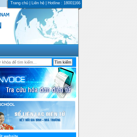
Trang chủ
|
Liên hệ
| Hotline : 18001166
ết website