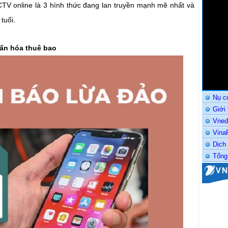
TV online là 3 hình thức đang lan truyền mạnh mẽ nhất và
tuổi.
uẩn hóa thuê bao
Nụ c
Giới
Vned
Vina
Dịch
Tổng