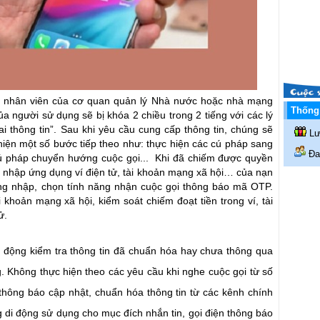
, nhân viên của cơ quan quản lý Nhà nước hoặc nhà mạng
Thống 
ủa người sử dụng sẽ bị khóa 2 chiều trong 2 tiếng với các lý
i thông tin”. Sau khi yêu cầu cung cấp thông tin, chúng sẽ
Lư
hiện một số bước tiếp theo như: thực hiện các cú pháp sang
Đan
, cú pháp chuyển hướng cuộc gọi... Khi đã chiếm được quyền
g nhập ứng dụng ví điện tử, tài khoản mạng xã hội… của nạn
ng nhập, chọn tính năng nhận cuộc gọi thông báo mã OTP.
khoản mạng xã hội, kiểm soát chiếm đoạt tiền trong ví, tài
ử.
 động kiểm tra thông tin đã chuẩn hóa hay chưa thông qua
 Không thực hiện theo các yêu cầu khi nghe cuộc gọi từ số
c thông báo cập nhật, chuẩn hóa thông tin từ các kênh chính
 di động sử dụng cho mục đích nhắn tin, gọi điện thông báo