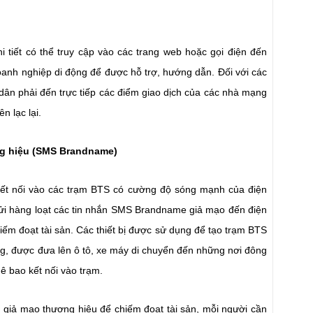
.
i tiết có thể truy cập vào các trang web hoặc gọi điện đến
anh nghiệp di động để được hỗ trợ, hướng dẫn. Đối với các
 dân phải đến trực tiếp các điểm giao dịch của các nhà mạng
n lạc lại.
ơng hiệu (SMS Brandname)
 kết nối vào các trạm BTS có cường độ sóng mạnh của điện
ửi hàng loạt các tin nhắn SMS Brandname giả mạo đến điện
iếm đoạt tài sản. Các thiết bị được sử dụng để tạo trạm BTS
trường, được đưa lên ô tô, xe máy di chuyển đến những nơi đông
uê bao kết nối vào trạm.
n giả mạo thương hiệu để chiếm đoạt tài sản, mỗi người cần