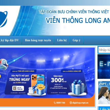
 ký lắp đặt DV
Bán hàng trực tuyến
Liên hệ
Góp ý
Liên k