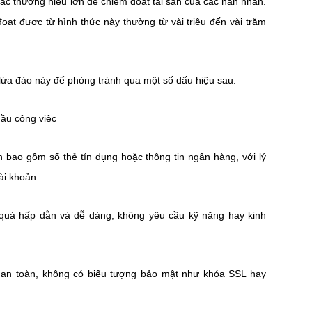
các thương hiệu lớn để chiếm đoạt tài sản của các nạn nhân.
oạt được từ hình thức này thường từ vài triệu đến vài trăm
lừa đảo này để phòng tránh qua một số dấu hiệu sau:
đầu công việc
n bao gồm số thẻ tín dụng hoặc thông tin ngân hàng, với lý
tài khoản
 quá hấp dẫn và dễ dàng, không yêu cầu kỹ năng hay kinh
 an toàn, không có biểu tượng bảo mật như khóa SSL hay