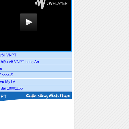
ười VNPT
 thiệu về VNPT Long An
u
Phone-S
 vụ MyTV
 đài 18001166