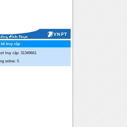
kê truy cập
ợt truy cập: 31349661
g online: 5