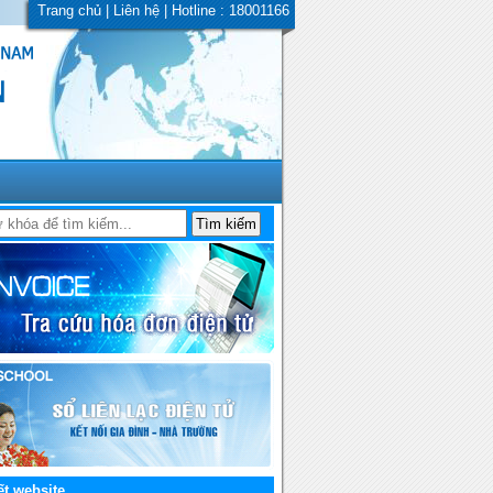
Trang chủ
|
Liên hệ
| Hotline : 18001166
ết website