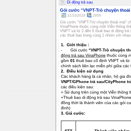
Di động trả sau
Gói cước “VNPT-Trò chuyện thoải
31/10/2018
2959
Gói cước “VNPT-Trò chuyện thoải mái” ch
VinaPhone thuộc cùng một Viễn thông tỉnh,
VNPT và từ 2 đến 5 thuê bao di động trả
các thuê bao trong cùng 1 nhóm với nhau
1.
Giới thiệu :
- Gói cước
“VNPT-Trò chuyện th
động trả sau VinaPhone
thuộc cùng
m
gồm
01
thuê bao cố định VNPT và từ
chính sách liên lạc miễn phí giữa cá
2.
Điều kiện sử dụng
Các khách hàng là cá nhân, hộ gia đ
VNPT/GPhone trả sau/CityPhone tr
các điều kiện sau:
+ Sử dụng trên cùng một Viễn thông t
+Thuê bao di động trả sau VinaPhone
đồng thời là thành viên của các gói c
đình)
3.
Giá cước: