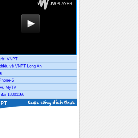
ười VNPT
 thiệu về VNPT Long An
u
Phone-S
 vụ MyTV
 đài 18001166