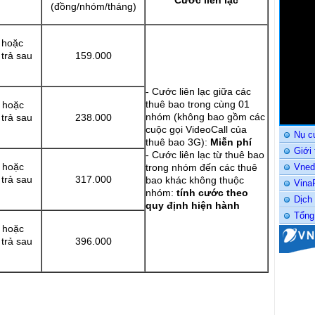
Cước liên lạc
(đồng/nhóm/tháng)
 hoặc
trả sau
159.000
- Cước liên lạc giữa các
thuê bao trong cùng 01
 hoặc
nhóm (không bao gồm các
trả sau
238.000
cuộc gọi VideoCall của
Nụ c
thuê bao 3G):
Miễn phí
Giới
- Cước liên lạc từ thuê bao
 hoặc
trong nhóm đến các thuê
Vned
trả sau
317.000
bao khác không thuộc
Vina
nhóm:
tính cước theo
Dịch
quy định hiện hành
Tổng
 hoặc
trả sau
396.000