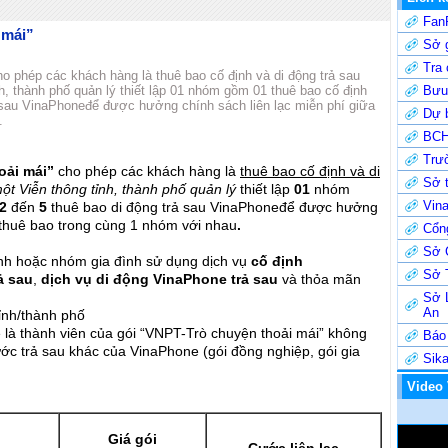
Fan
 mái”
Sở g
Tra
o phép các khách hàng là thuê bao cố định và di động trả sau
 thành phố quản lý thiết lập 01 nhóm gồm 01 thuê bao cố định
Bưu 
 sau VinaPhoneđể được hưởng chính sách liên lạc miễn phí giữa
Dự b
.
BCH
Trư
oải mái”
cho phép các khách hàng là
thuê bao cố định và di
Sở t
ột Viễn thông tỉnh, thành phố quản lý
thiết lập
01
nhóm
Vin
2
đến
5
thuê bao di động trả sau VinaPhoneđể được hưởng
c thuê bao trong cùng 1 nhóm với nhau
.
Cổng
Sở 
ình hoặc nhóm gia đình sử dụng dịch vụ
cố định
Sở 
ả sau
,
dịch vụ di động VinaPhone trả sau
và thỏa mãn
Sở 
An
ỉnh/thành phố
 là thành viên của gói “VNPT-Trò chuyện thoải mái” không
Báo
ước trả sau khác của VinaPhone (gói đồng nghiệp, gói gia
Sik
Video
Giá gói