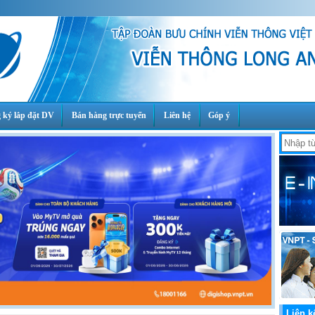
 ký lắp đặt DV
Bán hàng trực tuyến
Liên hệ
Góp ý
Liên k