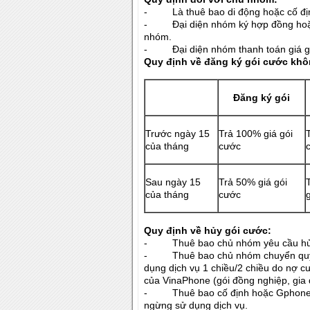
- Là thuê bao di động hoặc cố địn
- Đại diện nhóm ký hợp đồng hoặc 
nhóm.
- Đại diện nhóm thanh toán giá gó
Quy
định về đăng ký gói cước khô
Đăng ký gói
Trước ngày 15
Trả 100% giá gói
của tháng
cước
Sau ngày 15
Trả 50% giá gói
của tháng
cước
Quy định về hủy gói cước:
- Thuê bao chủ nhóm yêu cầu hủ
- Thuê bao chủ nhóm chuyển quyền 
dụng dịch vụ 1 chiều/2 chiều do nợ 
của VinaPhone (gói đồng nghiệp, gia 
- Thuê bao cố định hoặc Gphone t
ngừng sử dụng dịch vụ.