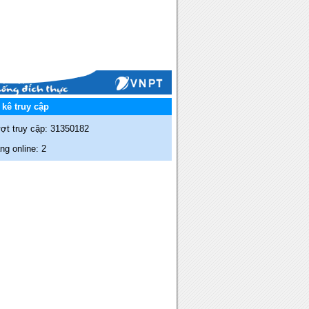
kê truy cập
ợt truy cập: 31350182
g online: 2