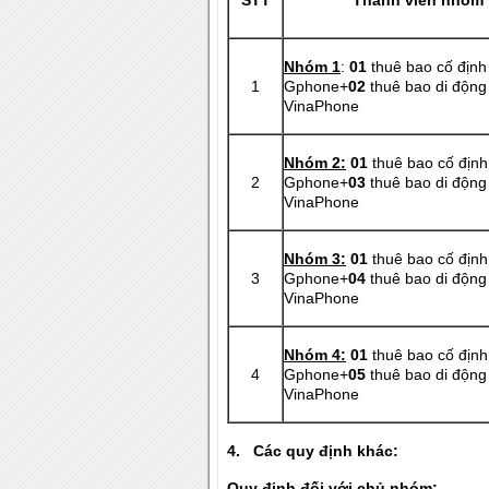
STT
Thành viên nhóm
Nhóm 1
:
01
thuê bao cố định
1
Gphone+
02
thuê bao di động 
VinaPhone
Nhóm 2:
01
thuê bao cố định
2
Gphone+
03
thuê bao di động 
VinaPhone
Nhóm 3:
01
thuê bao cố định
3
Gphone+
04
thuê bao di động 
VinaPhone
Nhóm 4:
01
thuê bao cố định
4
Gphone+
05
thuê bao di động 
VinaPhone
4.
Các quy định khác:
Quy định đối với chủ nhóm: