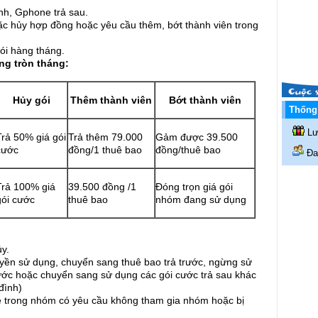
h, Gphone trả sau.
hủy hợp đồng hoặc yêu cầu thêm, bớt thành viên trong
i hàng tháng.
ng tròn tháng:
Hủy gói
Thêm thành viên
Bớt thành viên
Thống 
Lư
Trả 50% giá gói
Trả thêm 79.000
Gảm được 39.500
cước
đồng/1 thuê bao
đồng/thuê bao
Đan
Trả 100% giá
39.500 đồng /1
Đóng trọn giá gói
gói cước
thuê bao
nhóm đang sử dụng
y.
sử dụng, chuyển sang thuê bao trả trước, ngừng sử
cước hoặc chuyển sang sử dụng các gói cước trả sau khác
đình)
rong nhóm có yêu cầu không tham gia nhóm hoặc bị