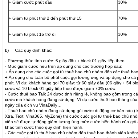
+ Giảm cước phút đầu
30%
+ Giảm từ phút thứ 2 đến phút thứ 15
70%
+ Giảm từ phút 16 trở đi
30%
b) Các quy định khác:
- Phương thức tính cước: 6 giây đầu + block 01 giây tiếp theo.
- Mức giảm cước nêu trên áp dụng cho các trường hợp sau:
+ Áp dụng cho các cuộc gọi từ thuê bao chủ nhóm đến các thuê bao
+ Áp dụng cho toàn bộ phút cuộc gọi tương ứng và áp dụng cho cả 
phút. Ví dụ: khách hàng gọi 70 giây: từ 60 giây đầu (06 giây + 54 b
cước và 10 block 01 giây tiếp theo được giảm 70% cước.
- Cước thuê bao Talk 24 được tính riêng lẻ, không bao gồm trong c
cước mà khách hàng đang sử dụng. Ví dụ cước thuê bao tháng của d
ngày của dịch vụ VinaDaily…
- Thuê bao chủ nhóm đang sử dụng gói cước di động cơ bản nào (trả 
Xtra, Text, Vina365, MyZone) thì cước cuộc gọi từ thuê bao chủ nh
viên sẽ được tự động giảm tương ứng mức cước hiện hành của gói
khác tính cước theo quy định hiện hành.
- Các cuộc gọi từ thuê bao chủ nhóm đến thuê bao thành viên không