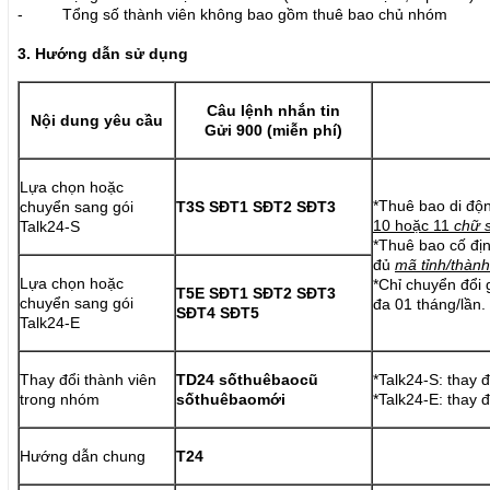
- Tổng số thành viên không bao gồm thuê bao chủ nhóm
3.
Hướng dẫn sử dụng
Câu lệnh nhắn tin
Nội dung yêu cầu
Gửi 900 (miễn phí)
Lựa chọn hoặc
*Thuê bao di độ
chuyển sang gói
T3S SĐT1 SĐT2 SĐT3
10 hoặc 11
chữ 
Talk24-S
*Thuê bao cố đị
đủ
mã tỉnh/thành
Lựa chọn hoặc
*Chỉ chuyển đổi 
T5E SĐT1 SĐT2 SĐT3
chuyển sang gói
đa 01 tháng/lần.
SĐT4 SĐT5
Talk24-E
Thay đổi thành viên
TD24 sốthuêbaocũ
*Talk24-S: thay đ
trong nhóm
sốthuêbaomới
*Talk24-E: thay đ
Hướng dẫn chung
T24