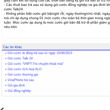
giây cam kết sử dụng của các thuê bao đăng ký gói trả sau từ G1-G
- Các thuê bao trả sau sử dụng gói cước đồng nghiệp và gia đình 
cước Talk24.
- Không phân biệt cước giờ bận/giờ rỗi, ngày thường/chủ nhật, ngày
mà chỉ áp dụng chung 01 mức cước cho toàn bộ thời gian trong ngà
tuần. Mức cước áp dụng là mức cước giờ bận đã trừ đi phần giảm gi
nêu trên.
Các tin khác
» Gói cước di động trả sau từ ngày 15/06/2023
» Gói cước Talk 24
» Gói cước “VNPT-Trò chuyện thoải mái”
» Gói cước tích hợp ALO
» Gói cước thương gia
» VinaPhone trả sau
» Gói gia đình
» Gói đồng nghiệp