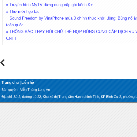
» Truyền hình MyTV dừng cung cấp gói kênh K+
» Thư mời họp tác
» Sound Freedom by VinaPhone mùa 3 chính thức khởi động: Bùng nổ âm
toàn quốc
» THÔNG BÁO THAY ĐỔI CHỦ THỂ HỢP ĐỒNG CUNG CẤP DỊCH VỤ 
CNTT
Trang chủ
|
Liên hệ
Bản quyền : Viễn Thông Long An
Địa chỉ: Số 2, đường số 22, Khu đô thị Trung tâm Hành chính Tỉnh, KP Bình Cư 2, phường Lon