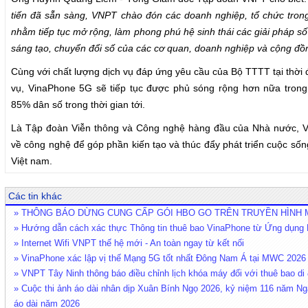
tiến đã sẵn sàng, VNPT chào đón các doanh nghiệp, tổ chức tron
nhằm tiếp tục mở rộng, làm phong phú hệ sinh thái các giải pháp s
sáng tạo, chuyển đổi số của các cơ quan, doanh nghiệp và cộng đồ
Cùng với chất lượng dịch vụ đáp ứng yêu cầu của Bộ TTTT tại thời 
vụ, VinaPhone 5G sẽ tiếp tục được phủ sóng rộng hơn nữa tro
85% dân số trong thời gian tới.
Là Tập đoàn Viễn thông và Công nghệ hàng đầu của Nhà nước, V
về công nghệ để góp phần kiến tạo và thúc đẩy phát triển cuộc số
Việt nam.
Các tin khác
» THÔNG BÁO DỪNG CUNG CẤP GÓI HBO GO TRÊN TRUYỀN HÌNH My
» Hướng dẫn cách xác thực Thông tin thuê bao VinaPhone từ Ứng dụn
» Internet Wifi VNPT thế hệ mới - An toàn ngay từ kết nối
» VinaPhone xác lập vị thế Mạng 5G tốt nhất Đông Nam Á tại MWC 2026
» VNPT Tây Ninh thông báo điều chỉnh lịch khóa máy đối với thuê bao di 
» Cuộc thi ảnh áo dài nhân dịp Xuân Bính Ngọ 2026, kỷ niệm 116 năm Ng
áo dài năm 2026