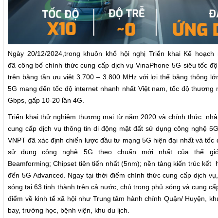
Ngày 20/12/2024,
trong khuôn khổ hội nghị Triển khai Kế hoạc
đã
công bố
chính thức cung
cấp dịch vụ VinaPhone 5G siêu tốc độ,
trên băng tần ưu việt 3.700 – 3.800 MHz với lợi thế
băng thông lớn
5G mang đến tốc độ internet nhanh nhất Việt nam, tốc độ thương m
Gbps, gấp 10-20 lần 4G.
Triển khai thử nghiệm thương mại từ năm 2020 và chính thức
nhậ
cung cấp dịch vụ thông tin di động mặt đất sử dụng công nghệ 5
VNPT đã xác định chiến lược đầu tư mạng 5G hiện đại nhất và tốc
sử dụng c
ông nghệ 5G theo chuẩn mới nhất của thế giớ
Beamforming
;
Chipset tiên tiến nhất
(
5nm
); nền tảng kiến trúc kết
đến 5G Advanced
. Ngay tại thời điểm chính thức cung cấp dịch v
sóng tại 63 tỉnh thành trên cả nước, chú trọng phủ sóng và cung cấp
điểm về kinh tế xã hội như Trung tâm hành chính Quận/ Huyện, kh
bay, trường học, bệnh viện, khu du lịch.