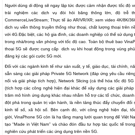
Người dùng di động sẽ ngay lập tức được cảm nhận được tốc độ vư
trải nghiệm các dịch vụ đòi hỏi băng thông lớn, độ trễ
Commerce
LiveStream
; Thực tế ảo AR/VR/XR; xem video 4K/8K/36
dịch vụ viễn thông truyền thống như thoại, c
hất lượng thoại trên
nề
với 4G
.
Đặc biệt, các hộ gia đình, các doanh nghiệp có thể sử dụng t
trong nhà/trong văn phòng với tốc độ cao. Toàn bộ thuê bao Vin
thoại 5G sẽ được cung cấp
dịch vụ khi hoạt động trong vùng p
đăng ký các gói cước 5G mới.
Đối với các ngành kinh tế như sản xuất, y tế, giáo dục, tài chính, 
sẵn sàng các giải pháp Private 5G Network (đ
áp ứng yêu cầu riên
nối và giải pháp tích hợp
),
Network Slicing
(c
á thể hóa tốc độ 5G
(t
ích hợp
các công nghệ hiện đại khác để xây dựng các giải pha
trăm mô hình ứng dụng khác nhau nhằm hỗ trợ các tổ chức, doanh 
đột phá trong quản trị vận hành, là nền tảng thúc đẩy chuyển đổi 
kinh tế số, xã hội số. Bên cạnh đó, với công nghệ hiện đại, t
giới,
VinaPhone 5G
còn là hạ tầng mạng lưới quan trọng để Việt N
tạo “Made in Việt Nam” và chào đón đầu tư hợp tác quốc tế trong
nghiên cứu phát triển các ứng dụng trên nền 5G.