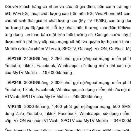
Đối với khách hàng cá nhân và các hộ gia đình, bên cạnh trải nghi
5G, WiFi 5G, thoại chất lượng cao trên nền 5G, VinaPhone 5G cò
các hệ sinh thái giải trí chất lượng cao (My TV 4K/8K), các ứng d
ảo trong học tập/giải trí, hỗ trợ phát triển thương mại điện tử/li
ứng dụng
an toàn bảo mật trên môi trường số. Các gói cước này đ
được miễn phí truy cập các mạng xã hội và quyền lợi hệ sinh thái 
Mobile (với các chùm VTVcab, SPOTV, Galaxy), VieON, OnPlus...Một
- VIP199
: 240GB/tháng, 2.250 phút gọi nội/ngoại mạng, miễn phí 
Youtube, Tiktok, Facebook, Whatsapps, sử dụng miễn phí các 
của MyTV Mobile
– 199.000đ/tháng.
-
VIP249
: 300GB/tháng, 2.300 phút gọi nội/ngoại mạng, miễn phí 
Youtube, Tiktok, Facebook, Whatsapps, sử dụng miễn phí các nội 
VTVcab, SPOTV của MyTV Mobile - 249.000đ/tháng.
-
VIP349
: 300GB/tháng, 4.400 phút gọi nội/ngoại mạng, 500 SMS
dụng Zalo, Youtube, Tiktok, Facebook, Whatsapps, sử dụng miễn
cấp, VieON và chùm VTVcab, SPOTV của MyTV Mobile. – 349.000đ
Ông Huỳnh Quang Liêm - Tổng Giám đốc Tập đoàn VNPT cho biết: