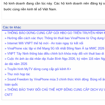
hộ kinh doanh đang cần lúc này. Các hộ kinh doanh nên đăng ký s
bước cùng nền kinh tế số Việt Nam.
Các tin khác
» THÔNG BÁO DỪNG CUNG CẤP GÓI HBO GO TRÊN TRUYỀN HÌNH My
» Hướng dẫn cách xác thực Thông tin thuê bao VinaPhone từ Ứng dụn
» Internet Wifi VNPT thế hệ mới - An toàn ngay từ kết nối
» VinaPhone xác lập vị thế Mạng 5G tốt nhất Đông Nam Á tại MWC 2026
» VNPT Tây Ninh thông báo điều chỉnh lịch khóa máy đối với thuê bao di 
» Cuộc thi ảnh áo dài nhân dịp Xuân Bính Ngọ 2026, kỷ niệm 116 năm Ng
áo dài năm 2026
» Truyền hình MyTV dừng cung cấp gói kênh K+
» Thư mời họp tác
» Sound Freedom by VinaPhone mùa 3 chính thức khởi động: Bùng nổ âm
toàn quốc
» THÔNG BÁO THAY ĐỔI CHỦ THỂ HỢP ĐỒNG CUNG CẤP DỊCH VỤ 
CNTT