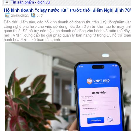
Tin sản phẩm - dịch vụ
Hộ kinh doanh “chạy nước rút” trước thời điểm Nghị định 70
28/06/2025
546
Đến thời điểm này, các hộ kinh doanh có doanh thu trên 1 tỷ đồng/năm đan
công nghệ phù hợp cho việc sử dụng hóa đơn điện tử khởi tạo từ máy tính 
quan thuế. Để hỗ trợ các hộ kinh doanh dễ dàng vận hành và tuân thủ đầy
mới, VNPT cung cấp bộ giải pháp quản lý bán hàng “3 trong 1”, hỗ trợ toà
hành hóa đơn – kế toán tài chính.