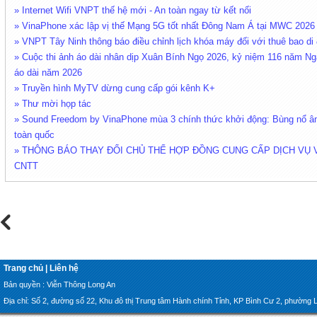
» Internet Wifi VNPT thế hệ mới - An toàn ngay từ kết nối
» VinaPhone xác lập vị thế Mạng 5G tốt nhất Đông Nam Á tại MWC 2026
» VNPT Tây Ninh thông báo điều chỉnh lịch khóa máy đối với thuê bao di 
» Cuộc thi ảnh áo dài nhân dịp Xuân Bính Ngọ 2026, kỷ niệm 116 năm Ng
áo dài năm 2026
» Truyền hình MyTV dừng cung cấp gói kênh K+
» Thư mời họp tác
» Sound Freedom by VinaPhone mùa 3 chính thức khởi động: Bùng nổ âm
toàn quốc
» THÔNG BÁO THAY ĐỔI CHỦ THỂ HỢP ĐỒNG CUNG CẤP DỊCH VỤ 
CNTT
Trang chủ
|
Liên hệ
Bản quyền : Viễn Thông Long An
Địa chỉ: Số 2, đường số 22, Khu đô thị Trung tâm Hành chính Tỉnh, KP Bình Cư 2, phường Lon