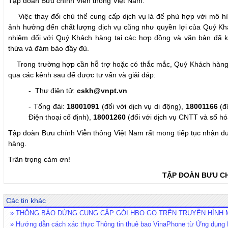
Tập đoàn Bưu chính Viễn thông Việt Nam.
Việc thay đổi chủ thể cung cấp dịch vụ là để phù hợp với mô h
ảnh hưởng đến chất lượng dịch vụ cũng như quyền lợi của Quý Khá
nhiệm đối với Quý Khách hàng tại các hợp đồng và văn bản đã 
thừa và đảm bảo đầy đủ.
Trong trường hợp cần hỗ trợ hoặc có thắc mắc, Quý Khách hàng vu
qua các kênh sau để được tư vấn và giải đáp:
- Thư điện tử:
cskh@vnpt.vn
- Tổng đài:
18001091
(đối với dịch vụ di động),
18001166
(đố
Điện thoại cố định),
18001260
(đối với dịch vụ CNTT và số hó
Tập đoàn Bưu chính Viễn thông Việt Nam rất mong tiếp tục nhận 
hàng.
Trân trọng cảm ơn!
TẬP ĐOÀN BƯU CH
Các tin khác
» THÔNG BÁO DỪNG CUNG CẤP GÓI HBO GO TRÊN TRUYỀN HÌNH My
» Hướng dẫn cách xác thực Thông tin thuê bao VinaPhone từ Ứng dụn