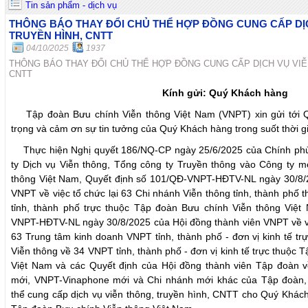
Tin sản phẩm - dịch vụ
THÔNG BÁO THAY ĐỔI CHỦ THỂ HỢP ĐỒNG CUNG CẤP DỊC
TRUYỀN HÌNH, CNTT
04/10/2025
1937
THÔNG BÁO THAY ĐỔI CHỦ THỂ HỢP ĐỒNG CUNG CẤP DỊCH VỤ VIỄ
CNTT
Kính gửi: Quý Khách hàng
Tập đoàn Bưu chính Viễn thông Việt Nam (VNPT) xin gửi tới Q
trọng và cảm ơn sự tin tưởng của Quý Khách hàng trong suốt thời g
Thực hiện Nghị quyết 186/NQ-CP ngày 25/6/2025 của Chính phủ
ty Dịch vụ Viễn thông, Tổng công ty Truyền thông vào Công ty 
thông Việt Nam, Quyết định số 101/QĐ-VNPT-HĐTV-NL ngày 30/8/2
VNPT về việc tổ chức lại 63 Chi nhánh Viễn thông tỉnh, thành phố 
tỉnh, thành phố trực thuộc Tập đoàn Bưu chính Viễn thông Việt
VNPT-HĐTV-NL ngày 30/8/2025 của Hội đồng thành viên VNPT về v
63 Trung tâm kinh doanh VNPT tỉnh, thành phố - đơn vị kinh tế tr
Viễn thông về 34 VNPT tỉnh, thành phố - đơn vị kinh tế trực thuộc
Việt Nam và các Quyết định của Hội đồng thành viên Tập đoàn v
mới, VNPT-Vinaphone mới và Chi nhánh mới khác của Tập đoàn
thể cung cấp dịch vụ viễn thông, truyền hình, CNTT cho Quý Khác