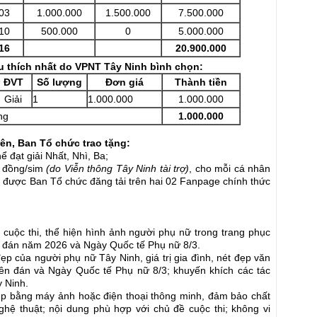
03
1.000.000
1.500.000
7.500.000
10
500.000
0
5.000.000
16
20.900.000
u thích nhất do VPNT Tây Ninh bình chọn:
ĐVT
Số lượng
Đơn giá
Thành tiền
Giải
1
1.000.000
1.000.000
ng
1.0
00.000
 trên, Ban Tổ chức
trao tặng:
ể đạt giải Nhất, Nhì, Ba;
0 đồng/sim
(do Viễn thông Tây Ninh tài trợ)
, cho mỗi cá nhân
à được Ban Tổ chức đăng tải trên hai 02 Fanpage chính thức
 cuộc thi, thể hiện hình ảnh người phụ nữ trong trang phục
n đán năm 2026 và Ngày Quốc tế Phụ nữ 8/3.
ẹp của người phụ nữ Tây Ninh, giá trị gia đình, nét đẹp văn
yên đán và Ngày Quốc tế Phụ nữ 8/3; khuyến khích các tác
 Ninh.
ụp bằng máy ảnh hoặc điện thoại thông minh, đảm bảo chất
nghệ thuật; nội dung phù hợp với chủ đề cuộc thi; không vi