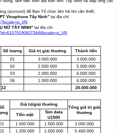
h sống, làm việc trên địa bàn tỉnh Tây Ninh và đáp ứng các
ng (account) để Ban Tổ chức liên hệ khi cần thiết;
PT Vinaphone Tây Ninh”
tại địa chỉ:
h?locale=vi_VN
Ụ NỮ TÂY NINH”
tại địa chỉ:
hp?id=61579190607344&locale=vi_VN
Số lượng
Giá trị giải thưởng
Thành tiền
01
3.000.000
3.000.000
02
2.500.000
5.000.000
03
2.000.000
6.000.000
06
1.000.000
6.000.000
12
20.000.000
Giá trị/giải thưởng
Số
Tổng giá trị giải
Sim data
ượng
thưởng
Tiền mặt
U1500
01
1.500.000
1.500.000
3.000.000
02
1.200.000
1.500.000
5.400.000