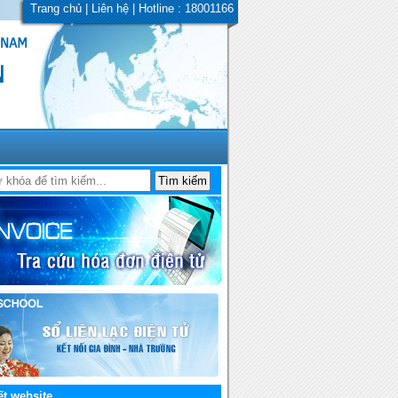
Trang chủ
|
Liên hệ
| Hotline : 18001166
ết website