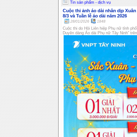
Tin sản phẩm - dịch vụ
Cuộc thi ảnh áo dài nhân dịp Xuâ
8/3 và Tuần lễ áo dài năm 2026
28/01/2026
1848
Cuộc thi do Hội Liên hiệp Phụ nữ tỉnh ph
Duyên dáng Áo dài Phụ nữ Tây Ninh” trê