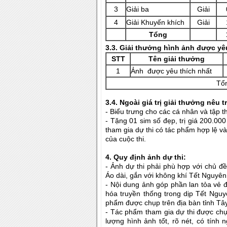
3
Giải ba
Giải
4
Giải Khuyến khích
Giải
Tổng
3.3. Giải thưởng hình ảnh được yê
S
TT
Tên giải thưởng
1
Ảnh được yêu thích nhất
Tổ
3.4. Ngoài giá trị giải thưởng nêu
- Biểu trưng cho các cá nhân và tập th
- Tặng 01 sim số đẹp, trị giá 200.00
tham gia dự thi có tác phẩm hợp lệ v
của cuộc thi.
4. Quy định ảnh dự thi:
- Ảnh dự thi phải phù hợp với chủ đề
Áo dài, gắn với không khí Tết Nguyê
- Nội dung ảnh góp phần lan tỏa vẻ đ
hóa truyền thống trong dịp Tết Ngu
phẩm được chụp trên địa bàn tỉnh Tây
- Tác phẩm tham gia dự thi được ch
lượng hình ảnh tốt, rõ nét, có tính 