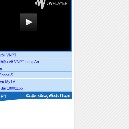
ười VNPT
 thiệu về VNPT Long An
u
Phone-S
 vụ MyTV
 đài 18001166