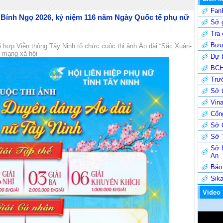
Fan
n Bính Ngọ 2026, kỷ niệm 116 năm Ngày Quốc tế phụ nữ
Sở g
Tra
Bưu 
ối hợp Viễn thông Tây Ninh tổ chức cuộc thi ảnh Áo dài “Sắc Xuân-
n mạng xã hội
Dự b
BCH
Trư
Sở t
Vin
Cổng
Sở 
Sở 
Sở 
An
Báo
Sik
Video