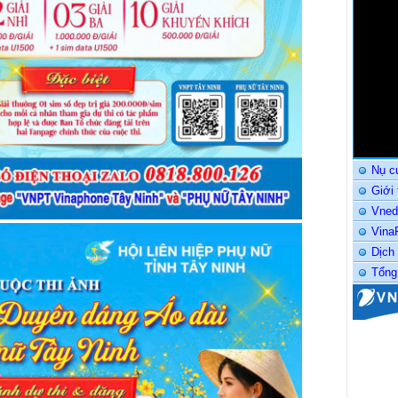
Nụ c
Giới
Vned
Vina
Dịch
Tổng