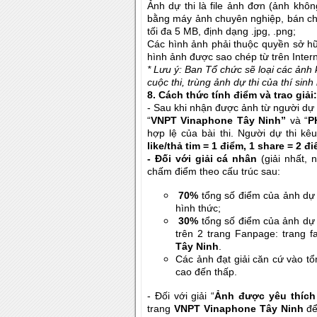
Ảnh dự thi là file ảnh đơn (ảnh kh
bằng máy ảnh chuyên nghiệp, bán chuy
tối đa 5 MB, định dạng .jpg, .png;
Các hình ảnh phải thuộc quyền sở h
hình ảnh được sao chép từ trên Inter
*
Lưu ý: Ban Tổ chức sẽ loại các ảnh
cuộc thi, trùng ảnh dự thi của thí sinh
8. Cách thức tính điểm và trao giải:
- Sau khi nhận được ảnh từ người dự
“
VNPT Vinaphone Tây Ninh”
và “
P
hợp lệ của bài thi. Người dự thi kê
like/thả tim = 1 điểm, 1 share = 2 đ
- Đối với giải cá nhân
(giải nhất,
chấm điểm theo cấu trúc sau:
70%
tổng số điểm của ảnh dự
hình thức;
30%
tổng số điểm của ảnh dự t
trên 2 trang Fanpage: trang 
Tây Ninh
.
Các ảnh đạt giải căn cứ vào t
cao đến thấp.
- Đối với giải “
Ảnh được yêu thích
trang
VNPT
Vinaphone Tây Ninh
để