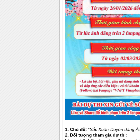
1. Chủ đề:
“
Sắc Xuân-Duyên dáng Áo 
2.
Đối tượng tham gia dự thi
: