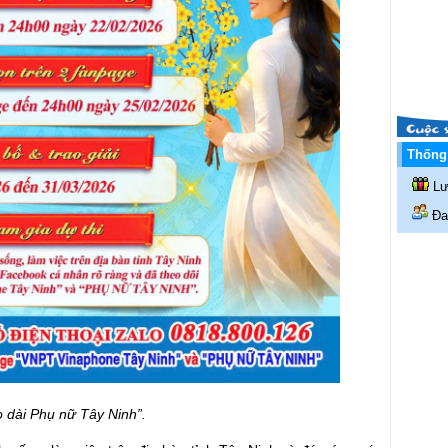
Thống 
Lư
Đan
dài Phụ nữ Tây Ninh”.