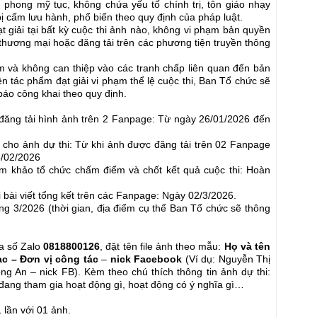
n phong mỹ tục, không chứa yếu tố chính trị, tôn giáo nhạy
 cấm lưu hành, phổ biến theo quy định của pháp luật.
t giải tại bất kỳ cuộc thi ảnh nào, không vi phạm bản quyền
hương mại hoặc đăng tải trên các phương tiện truyền thông
m và không can thiệp vào các tranh chấp liên quan đến bản
 tác phẩm đạt giải vi phạm thể lệ cuộc thi, Ban Tổ chức sẽ
báo công khai theo quy định.
à đăng tải hình ảnh trên 2 Fanpage: Từ ngày 26/01/2026 đến
ác cho ảnh dự thi: Từ khi ảnh được đăng tải trên 02 Fanpage
5/02/2026
m khảo tổ chức chấm điểm và chốt kết quả cuộc thi: Hoàn
i bài viết tổng kết trên các Fanpage: Ngày 02/3/2026.
áng 3/2026 (thời gian, địa điểm cụ thể Ban Tổ chức sẽ thông
ua số Zalo
0818800126
, đặt tên file ảnh theo mẫu:
Họ và tên
ạc – Đơn vị
công tác
–
nick Facebook
(Ví dụ: Nguyễn Thị
 An – nick FB). Kèm theo chú thích thông tin ảnh dự thi:
, đang tham gia hoạt động gì, hoạt động có ý nghĩa gì…
 lần với 01 ảnh.