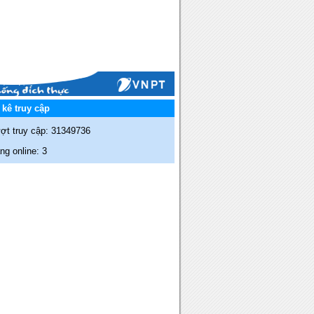
kê truy cập
ợt truy cập: 31349736
g online: 3