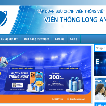
 ký lắp đặt DV
Bán hàng trực tuyến
Liên hệ
Góp ý
Liên k