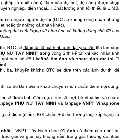
ông ghép từ nhiều ảnh) đảm bảo độ nét, độ sáng được chụp
ên nghiệp, điện thoại...; Chất lượng ảnh tối thiểu là 1 MB,
ữu của người người dự thi (BTC sẽ không công nhận những
net hoặc từ những cá nhân khác).
 không đạt chất lượng về hình ảnh và không đúng chủ đề của
 khác.
 thi, BTC sẽ
đăng tải tất cả hình ảnh đạt yêu cầu
lên fanpage
HỤ NỮ TÂY NINH
” trong vòng 24h kể từ khi xác nhận tính
u gọi bạn bè để
like/thả tim ảnh và share ảnh dự thi
(
1
iểm
).
 nhì, ba, khuyến khích): BTC sẽ dựa trên các ảnh dự thi để
 thi sẽ do Ban Giám khảo chuyên môn chấm điểm nội dung,
hi sẽ được tính điểm dựa trên số lượt Like/thả tim và share
fanpage
PHỤ NỮ TÂY NINH
và fanpage
VNPT Vinaphone
ổng số điểm (điểm BGK chấm + điểm tương tác) xếp hạng từ
 nhất
”, VNPT Tây Ninh chọn
01 ảnh
có điểm cao nhất tại
 trao giải và giải này không nằm trong giải thưởng cá nhân