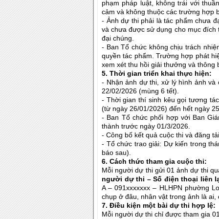
phạm pháp luật, không trái với thuầ
cảm và không thuộc các trường hợp bị
- Ảnh dự thi phải là tác phẩm chưa đạ
và chưa được sử dụng cho mục đích t
đại chúng.
- Ban Tổ chức không chịu trách nhiệ
quyền tác phẩm. Trường hợp phát hiện
xem xét thu hồi giải thưởng và thông 
5.
Thời gian triển khai thực hiện:
- Nhận ảnh dự thi, xử lý hình ảnh v
22/02/2026 (mùng 6 tết).
- Thời gian thí sinh kêu gọi tương t
(từ ngày 26/01/2026) đến hết ngày 2
- Ban Tổ chức phối hợp với Ban Giá
thành trước ngày 01/3/2026.
- Công bố kết quả cuộc thi và đăng tả
- Tổ chức trao giải: Dự kiến trong th
báo sau).
6. Cách thức tham gia cuộc thi:
Mỗi người dự thi gửi 01 ảnh dự thi q
người dự thi – Số điện thoại liên l
A – 091xxxxxxx – HLHPN phường Long
chụp ở đâu, nhân vật trong ảnh là ai
7. Điều kiện một bài dự thi hợp lệ:
Mỗi người dự thi chỉ được tham gia 01