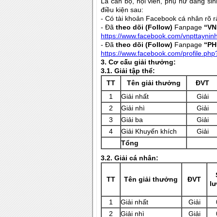
Là cán bộ, hội viên, phụ nữ đang sin
điều kiện sau:
- Có tài khoản Facebook cá nhân rõ rà
- Đã
theo dõi (Follow)
Fanpage
“VN
https://www.facebook.com/vnpttaynin
- Đã
theo dõi (Follow)
Fanpage
“PH
https://www.facebook.com/profile.p
3.
Cơ cấu giải thưởng:
3.1. Giải tập thể:
TT
Tên giải thưởng
ĐVT
1
Giải nhất
Giải
2
Giải nhì
Giải
3
Giải ba
Giải
4
Giải Khuyến khích
Giải
Tổng
3.2. Giải cá nhân:
TT
Tên giải thưởng
ĐVT
l
1
Giải nhất
Giải
2
Giải nhì
Giải